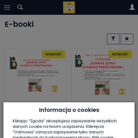
E-booki
Pakiet dodatków do
Poradnik "Kompas
Informacja o cookies
e-booka „Kompas
Jutra" w szkole
Jutra w szkole
podstawowej +
Klikając “Zgoda” akceptujesz zapisywanie wszystkich
podstawowe...
dodatki
danych cookie na twoim urządzeniu. Kliknięcie
“Odmowa” oznacza zapisywanie tylko danych
Jest
Jest
niezbędnych do funkcjonowania strony. Pliki cookie